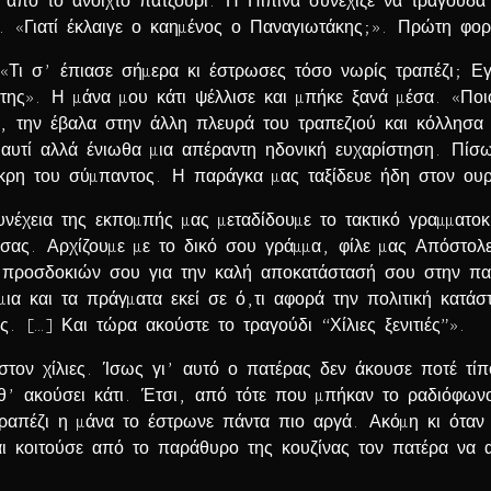
ξα από το ανοιχτό πατζούρι. Η Πιπίνα συνέχιζε να τραγουδά
ά. «Γιατί έκλαιγε ο καηµένος ο Παναγιωτάκης;». Πρώτη φο
 «Τι σ’ έπιασε σήµερα κι έστρωσες τόσο νωρίς τραπέζι; Ε
ης». Η µάνα µου κάτι ψέλλισε και µπήκε ξανά µέσα. «Ποι
α, την έβαλα στην άλλη πλευρά του τραπεζιού και κόλλησα
αυτί αλλά ένιωθα µια απέραντη ηδονική ευχαρίστηση. Πίσ
ρη του σύµπαντος. Η παράγκα µας ταξίδευε ήδη στον ου
νέχεια της εκποµπής µας µεταδίδουµε το τακτικό γραµµατο
 σας. Αρχίζουµε µε το δικό σου γράµµα, φίλε µας Απόστολ
προσδοκιών σου για την καλή αποκατάστασή σου στην πατρ
ια και τα πράγµατα εκεί σε ό,τι αφορά την πολιτική κατάσ
ς. […] Και τώρα ακούστε το τραγούδι “Χίλιες ξενιτιές”».
χιστον χίλιες. Ίσως γι’ αυτό ο πατέρας δεν άκουσε ποτέ τί
θ’ ακούσει κάτι. Έτσι, από τότε που µπήκαν το ραδιόφων
απέζι η µάνα το έστρωνε πάντα πιο αργά. Ακόµη κι όταν 
και κοιτούσε από το παράθυρο της κουζίνας τον πατέρα να