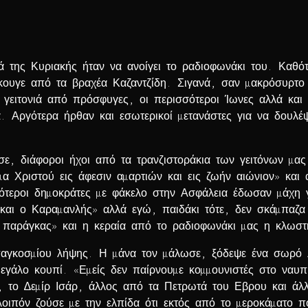
της Κυριακής ήταν να ανοίγει το ραδιοφωνάκι του. Καθότ
 άκουγε από τα βραχέα Καζαντζίδη. Σιγανά, σαν µακρόσυρτ
 γειτονιά από πρόσφυγες, οι περισσότεροι Ίωνες αλλά και
 Αργότερα ήρθαν και εσωτερικοί µετανάστες για να δουλέ
, διάφοροι ήχοι από τα τρανζιστοράκια των γειτόνων µας 
 Χριστού εις άφεσιν αµαρτιών και εις ζωήν αιώνιον» και
σότεροι δηµοκράτες µε φάκελο στην Ασφάλεια έδωσαν µάχη 
και ο Καραµανλής» αλλά εγώ, παιδάκι τότε, δεν σκάµπαζα
ς παράγκας» και η κεραία από το ραδιοφωνάκι µας η κλωσ
γκοσµίου λήψης. Η µάνα τον µάλωσε, ξόδεψε ένα σωρό λεφ
 µεγάλο κουπί. «Εµείς δεν παίρνουµε κοµµουνιστές στο να
, το ∆εµίρ Ισάρ, άλλος από τα Πετρωτά του Εβρου και άλ
λοιπόν ζούσε µε την ελπίδα ότι εκτός από το µεροκάµατο 