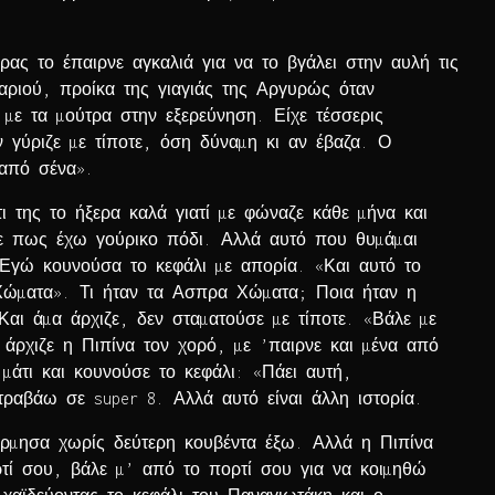
ας το έπαιρνε αγκαλιά για να το βγάλει στην αυλή τις
αριού, προίκα της γιαγιάς της Αργυρώς όταν
ε τα µούτρα στην εξερεύνηση. Είχε τέσσερις
 γύριζε µε τίποτε, όση δύναµη κι αν έβαζα. Ο
 από σένα».
της το ήξερα καλά γιατί µε φώναζε κάθε µήνα και
ιζε πως έχω γούρικο πόδι. Αλλά αυτό που θυµάµαι
 Εγώ κουνούσα το κεφάλι µε απορία. «Και αυτό το
Χώµατα». Τι ήταν τα Ασπρα Χώµατα; Ποια ήταν η
Και άµα άρχιζε, δεν σταµατούσε µε τίποτε. «Βάλε µε
άρχιζε η Πιπίνα τον χορό, µε ’παιρνε και µένα από
µάτι και κουνούσε το κεφάλι: «Πάει αυτή,
τραβάω σε super 8. Αλλά αυτό είναι άλλη ιστορία.
ρµησα χωρίς δεύτερη κουβέντα έξω. Αλλά η Πιπίνα
τί σου, βάλε µ’ από το πορτί σου για να κοιµηθώ