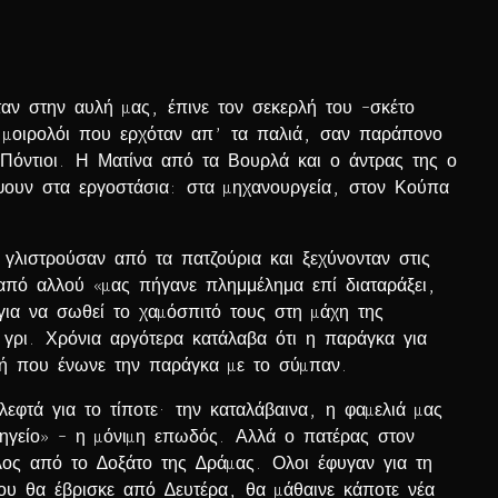
αν στην αυλή µας, έπινε τον σεκερλή του –σκέτο
ο µοιρολόι που ερχόταν απ’ τα παλιά, σαν παράπονο
 Πόντιοι. Η Ματίνα από τα Βουρλά και ο άντρας της ο
ψουν στα εργοστάσια: στα µηχανουργεία, στον Κούπα
γλιστρούσαν από τα πατζούρια και ξεχύνονταν στις
 από αλλού «µας πήγανε πλημμέλημα επί διαταράξει,
για να σωθεί το χαµόσπιτό τους στη µάχη της
 γρι. Χρόνια αργότερα κατάλαβα ότι η παράγκα για
τή που ένωνε την παράγκα µε το σύµπαν.
τά για το τίποτε· την καταλάβαινα, η φαµελιά µας
υπηγείο» – η µόνιµη επωδός. Αλλά ο πατέρας στον
λος από το ∆οξάτο της ∆ράµας. Ολοι έφυγαν για τη
που θα έβρισκε από ∆ευτέρα, θα µάθαινε κάποτε νέα