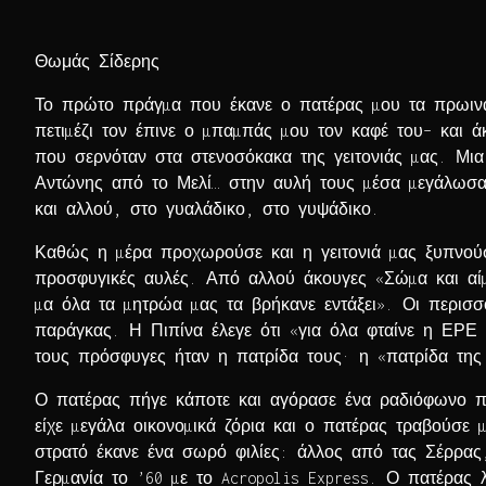
Θωμάς Σίδερης
Το πρώτο πράγµα που έκανε ο πατέρας µου τα πρωινά 
πετιµέζι τον έπινε ο µπαµπάς µου τον καφέ του– και
που σερνόταν στα στενοσόκακα της γειτονιάς µας. Μια
Αντώνης από το Μελί… στην αυλή τους µέσα µεγάλωσα.
και αλλού, στο γυαλάδικο, στο γυψάδικο.
Καθώς η µέρα προχωρούσε και η γειτονιά µας ξυπνούσε
προσφυγικές αυλές. Από αλλού άκουγες «Σώµα και αίµα
µα όλα τα µητρώα µας τα βρήκανε εντάξει». Οι περισ
παράγκας. Η Πιπίνα έλεγε ότι «για όλα φταίνε η ΕΡΕ 
τους πρόσφυγες ήταν η πατρίδα τους· η «πατρίδα τη
Ο πατέρας πήγε κάποτε και αγόρασε ένα ραδιόφωνο πα
είχε µεγάλα οικονοµικά ζόρια και ο πατέρας τραβούσε
στρατό έκανε ένα σωρό φιλίες: άλλος από τας Σέρρας
Γερµανία το ’60 µε το Acropolis Express. Ο πατέρας 