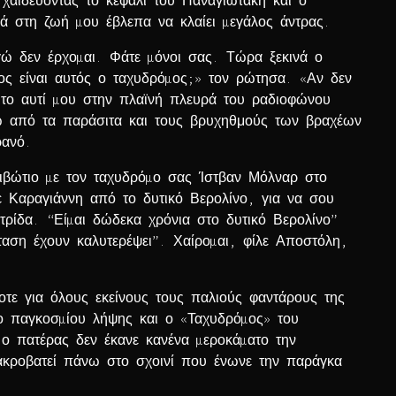
 χαϊδεύοντας το κεφάλι του Παναγιωτάκη και ο
ρά στη ζωή µου έβλεπα να κλαίει µεγάλος άντρας.
γώ δεν έρχοµαι. Φάτε µόνοι σας. Τώρα ξεκινά ο
ος είναι αυτός ο ταχυδρόµος;» τον ρώτησα. «Αν δεν
 το αυτί µου στην πλαϊνή πλευρά του ραδιοφώνου
ω από τα παράσιτα και τους βρυχηθμούς των βραχέων
ρανό.
κιβώτιο µε τον ταχυδρόµο σας Ίστβαν Μόλναρ στο
ε Καραγιάννη από το δυτικό Βερολίνο, για να σου
ίδα. “Είµαι δώδεκα χρόνια στο δυτικό Βερολίνο”
ταση έχουν καλυτερέψει”. Χαίροµαι, φίλε Αποστόλη,
ποτε για όλους εκείνους τους παλιούς φαντάρους της
ο παγκοσµίου λήψης και ο «Ταχυδρόµος» του
ο πατέρας δεν έκανε κανένα µεροκάµατο την
 ακροβατεί πάνω στο σχοινί που ένωνε την παράγκα