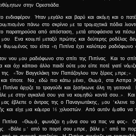
πιθύµητων στην Ορεστιάδα.
 ενδιαφέρον. Ήταν µεγάλο και βαρύ και ακόµη και ο πατέρ
ουµπισµένο πάνω στο σκρίνιο µε τα τροµαχτικά πόδια λιοντ
το παρατηρούσα από απόσταση, µετά αποφάσισα να πέσω µ
µου. Ενα κουµπί µεταξύ πρώτης και δεύτερης ροδέλας δεν
γώ θυµωµένος του είπα «η Πιπίνα έχει καλύτερο ραδιόφωνο
νου µου ραδιόφωνο στο σπίτι της Πιπίνας. Και το σπίτι 
α και όχι κάποιο άλλο παιδί ούτε µου είπε ποτέ γιατί νόµ
η της. «Τον Βαγγελάκη τον Παπάζογλου τον ξέρεις µπρε;».
 και τίποτε. Να, εδώ πιο κάτω µένει, Θωµά, στα Ασπρα 
 Πιπίνα άρχιζε το τραγούδι και ξεσήκωνε όλη τη γειτονιά. 
λε µε στην αγκαλιά σου για να κοιµηθώ κοντά σου…». Και 
 µας έβλεπε ο άντρας της ο Παναγιωτάκης, µου ’κλεινε το 
ς και είχε µια κάµερα 16 χιλιοστών. Από αυτόν έµαθα να 
ν Πιπίνα. «Θωµά, φωνάζει η µάνα σου να πας να φας». Ο
της. «Βάλε µ’ από το πορτί σου µπρε, βάλε µ’ από το πορ