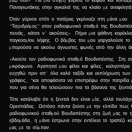
µαζί σου». Για µια στιγµή γύρισα το κεφάλι και κοίτα
Παναγιωτάκης στην αγκαλιά της να κλαίει µε αναφιλητ
Όταν γύρισα σπίτι ο πατέρας γκρίνιαζε στη µάνα µου.
“Ταχυδρόµος” στον ραδιοφωνικό σταθµό της Βουδαπέστ
πεινάς, κάτσε ν’ ακούσεις». Πήρα µια ψάθινη καρέκλ
παγκοσµίου λήψης. Ο βόµβος του µου γαργαλούσε το 
µπορούσα να ακούω άγνωστες φωνές από την άλλη άκ
«Ακούτε τον ραδιοφωνικό σταθµό Βουδαπέστης. Στη συ
µικρόφωνο… Αγαπητοί µου φίλοι και φίλες, καλησπέρα
ευχηθώ πριν απ’ όλα καλό ταξίδι και εκπλήρωση των 
γράφεις, “και αποφάσισα να επιστρέψω στην πατρίδα µ
που για σένα θα τελειώσουν πια τα βάσανα της ξενιτιά
Τότε κατάλαβα ότι η ξενιτιά δεν είναι µία, αλλά τουλά
Ορεστιάδας. Ωστόσο πάντα ζούσε µε την ελπίδα πως 
ραδιοφωνικού σταθµού Βουδαπέστης στη ζωή µας το τρ
εβδοµάδα, η µάνα έστρωνε στην εντέλεια το τραπέζι 
µας µε το σύµπαν.