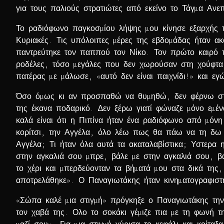
για τους παλιούς στρατιώτες από εκείνο το Τάγµα Ανε
Το ραδιόφωνο παγκοσµίου λήψης µου κίνησε εξαρχής το
Κυριακές. Τις υπόλοιπες µέρες της εβδοµάδας ήταν ακ
παντρεύτηκε τον παππού τον Νίκο. Τον πρώτο καιρό 
ροδέλες, τόσο µεγάλες που δεν χωρούσαν στη χούφτα 
πατέρας µε µάλωσε, «αυτό δεν είναι παιχνίδι!» και ε
Όσο όµως κι αν προσπαθώ να θυµηθώ, δεν φέρνω στον 
της έκανα ποδαρικό. ∆εν ξέρω γιατί φώναζε µόνο εµέν
καλά είναι ότι η Πιπίνα ήταν ένα ραδιόφωνο από µόν
κορίτσι, την Αγγέλα, όλο λέω πως θα πάω να τη δω
Αγγέλα; Τι ήταν όλα αυτά τα ακαταλαβίστικα; Υστερα η
στην αγκαλιά σου µπρε, βάλε µε στην αγκαλιά σου, βά
το χέρι και µπερδεύονταν τα βήµατά µου στα δικά της,
αποτρελάθηκε». Ο Παναγιωτάκης ήταν κινηµατογραφιστή
«Σώπα καλέ µια στιγµή» πρόγκηξε ο Παναγιωτάκης τη
τον χαβά της. Ολο το σοκάκι γέµιζε πια µε τη φωνή 