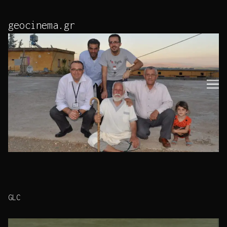
Skip
to
geocinema.gr
Content
GLC